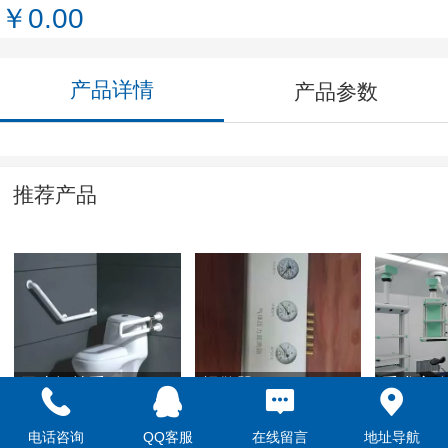
￥0.00
产品详情
产品参数
推荐产品
卫生间扶手
报警器2
手术室
电话咨询
QQ客服
在线留言
地址导航
￥0.00
￥0.00
￥0.00